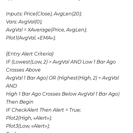
Inputs: Price(Close), AvgLen(20);
Vars: AvgVal(0);
AvgVal = XAverage(Price, AvgLen);
Plot1(AvgVal, «EMA»);
{Entry Alert Criteria}
IF (Lowest(Low, 2) > AvgVal AND Low 1 Bar Ago
Crosses Above
AvgVal 1 Bar Ago) OR (Highest(High, 2) < AvgVal
AND
High 1 Bar Ago Crosses Below AvgVal 1 Bar Ago)
Then Begin
IF CheckAlert Then Alert = True;
Plot2(High, «Alert»);
Plot3(Low, «Alert»);