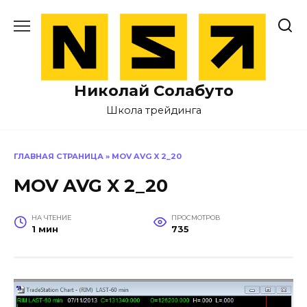
Перейти
к
содержанию
Николай Солабуто
Школа трейдинга
ГЛАВНАЯ СТРАНИЦА
»
MOV AVG X 2_20
MOV AVG X 2_20
НА ЧТЕНИЕ
ПРОСМОТРОВ
1 мин
735