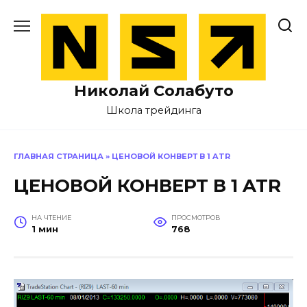
Перейти
к
содержанию
Николай Солабуто
Школа трейдинга
ГЛАВНАЯ СТРАНИЦА
»
ЦЕНОВОЙ КОНВЕРТ В 1 ATR
ЦЕНОВОЙ КОНВЕРТ В 1 ATR
НА ЧТЕНИЕ
ПРОСМОТРОВ
1 мин
768