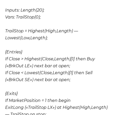
Inputs: Length(20);
Vars: TrailStop(0);
TrailStop = Highest(High,Length) —
Lowest(Low,Length);
{Entries}
If Close > Highest(Close,Length)[1] then Buy
(«BrkOut LE») next bar at open;
If Close < Lowest(Close,Length)[1] then Sell
(«BrkOut SE») next bar at open;
{Exits}
If MarketPosition = 1 then begin
ExitLong («TrailStop LX») at Highest(High,Length)
— TrailStop on stop;