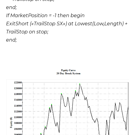
end;
If MarketPosition = -1 then begin
ExitShort («TrailStop SX») at Lowest(Low,Length) +
TrailStop on stop;
end;