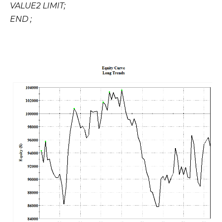
VALUE2 LIMIT;
END ;