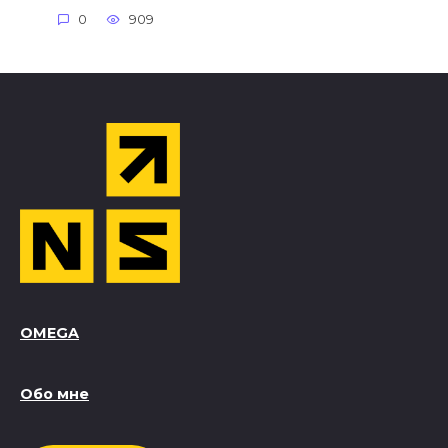
0
909
OMEGA
Обо мне