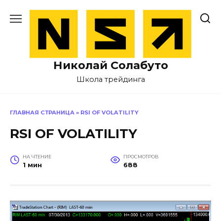
Перейти
к
содержанию
Николай Солабуто
Школа трейдинга
ГЛАВНАЯ СТРАНИЦА
»
RSI OF VOLATILITY
RSI OF VOLATILITY
НА ЧТЕНИЕ
ПРОСМОТРОВ
1 мин
688