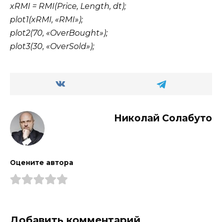
xRMI = RMI(Price, Length, dt);
plot1(xRMI, «RMI»);
plot2(70, «OverBought»);
plot3(30, «OverSold»);
Николай Солабуто
Оцените автора
Добавить комментарий