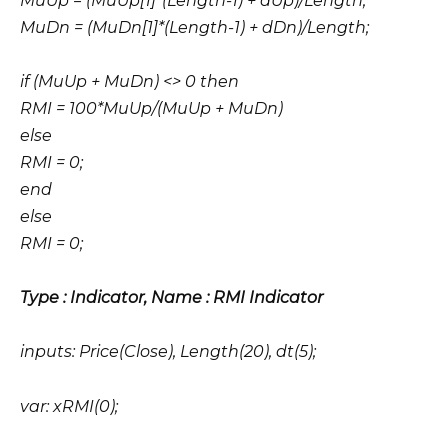
MuUp = (MuUp[1]*(Length-1) + dUp)/Length;
MuDn = (MuDn[1]*(Length-1) + dDn)/Length;
if (MuUp + MuDn) <> 0 then
RMI = 100*MuUp/(MuUp + MuDn)
else
RMI = 0;
end
else
RMI = 0;
Type : Indicator, Name : RMI Indicator
inputs: Price(Close), Length(20), dt(5);
var: xRMI(0);