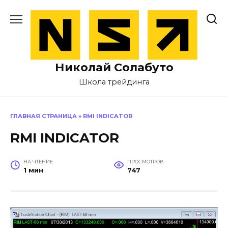
Перейти
к
содержанию
Николай Солабуто
Школа трейдинга
ГЛАВНАЯ СТРАНИЦА
»
RMI INDICATOR
RMI INDICATOR
НА ЧТЕНИЕ
ПРОСМОТРОВ
1 мин
747