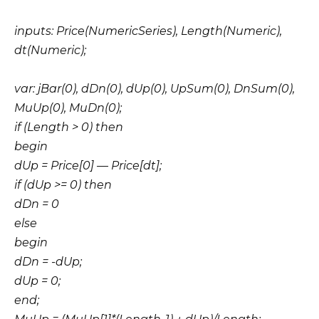
inputs: Price(NumericSeries), Length(Numeric),
dt(Numeric);
var: jBar(0), dDn(0), dUp(0), UpSum(0), DnSum(0),
MuUp(0), MuDn(0);
if (Length > 0) then
begin
dUp = Price[0] — Price[dt];
if (dUp >= 0) then
dDn = 0
else
begin
dDn = -dUp;
dUp = 0;
end;