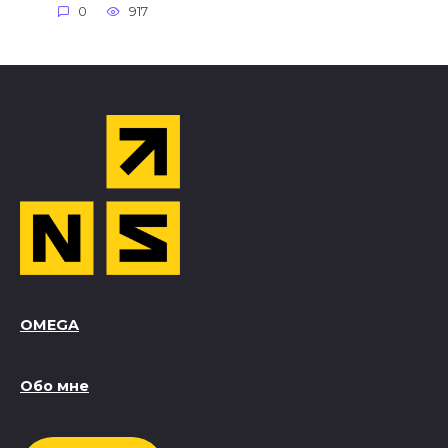
0
917
OMEGA
Обо мне