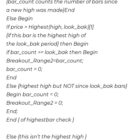
{bar_count counts the number of bars since
a new high was made}End
Else Begin
If price > Highest(high, look_bak)[1]
{if this bar is the highest high of
the look_bak period} then Begin
if bar_count >= look_bak then Begin
Breakout_Range2=bar_count;
bar_count = 0;
End
Else {highest high but NOT since look_bak bars}
Begin bar_count = 0;
Breakout_Range2 = 0;
End;
End { of highestbar check }
Else {this isn’t the highest high }