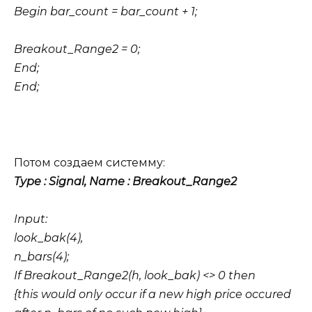
Begin bar_count = bar_count + 1;
Breakout_Range2 = 0;
End;
End;
Потом создаем системму:
Type : Signal, Name : Breakout_Range2
Input:
look_bak(4),
n_bars(4);
If Breakout_Range2(h, look_bak) <> 0 then
{this would only occur if a new high price occured