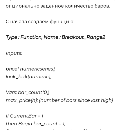
опционально заданное количество баров.
С начала создаем функцию:
Type : Function, Name : Breakout_Range2
Inputs:
price( numericseries),
look_bak(numeric);
Vars: bar_count(0),
max_price(h); {number of bars since last high}
If CurrentBar = 1
then Begin bar_count = 1;