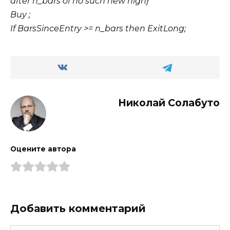
after n_bars of no such new high}
Buy ;
If BarsSinceEntry >= n_bars then ExitLong;
Николай Солабуто
Оцените автора
Добавить комментарий