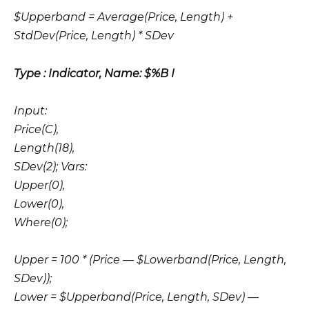
$Upperband = Average(Price, Length) +
StdDev(Price, Length) * SDev
Type : Indicator, Name: $%B I
Input:
Price(C),
Length(18),
SDev(2); Vars:
Upper(0),
Lower(0),
Where(0);
Upper = 100 * (Price — $Lowerband(Price, Length,
SDev));
Lower = $Upperband(Price, Length, SDev) —