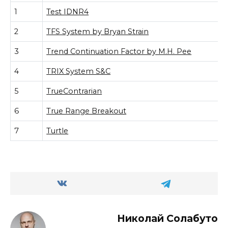
1
Test IDNR4
2
TFS System by Bryan Strain
3
Trend Continuation Factor by M.H. Pee
4
TRIX System S&C
5
TrueContrarian
6
True Range Breakout
7
Turtle
Николай Солабуто