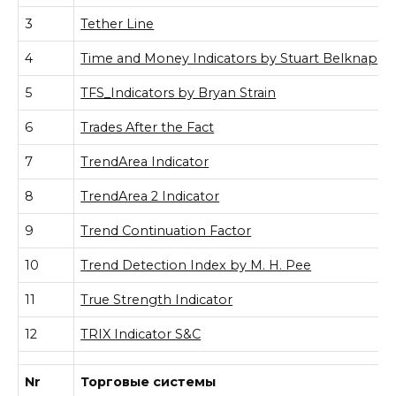
3
Tether Line
4
Time and Money Indicators by Stuart Belknap
5
TFS_Indicators by Bryan Strain
6
Trades After the Fact
7
TrendArea Indicator
8
TrendArea 2 Indicator
9
Trend Continuation Factor
10
Trend Detection Index by M. H. Pee
11
True Strength Indicator
12
TRIX Indicator S&C
Nr
Торговые системы