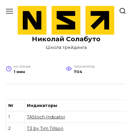
Перейти
к
содержанию
Николай Солабуто
Школа трейдинга
НА ЧТЕНИЕ
ПРОСМОТРОВ
1 мин
704
Nr
Индикаторы
1
TAStoch Indicator
2
T3 by Tim Tillson