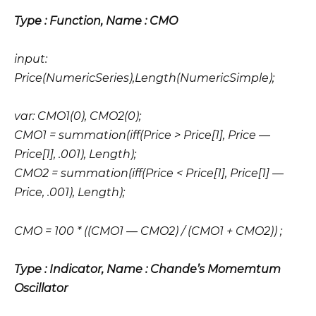
Type : Function, Name : CMO
input:
Price(NumericSeries),Length(NumericSimple);
var: CMO1(0), CMO2(0);
CMO1 = summation(iff(Price > Price[1], Price —
Price[1], .001), Length);
CMO2 = summation(iff(Price < Price[1], Price[1] —
Price, .001), Length);
CMO = 100 * ((CMO1 — CMO2) / (CMO1 + CMO2)) ;
Type : Indicator, Name : Chande’s Momemtum
Oscillator