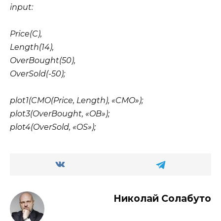
input:
Price(C),
Length(14),
OverBought(50),
OverSold(-50);
plot1(CMO(Price, Length), «CMO»);
plot3(OverBought, «OB»);
plot4(OverSold, «OS»);
Николай Солабуто