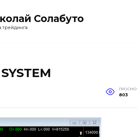
колай Солабуто
 трейдинга
SYSTEM
ПРОСМО
803