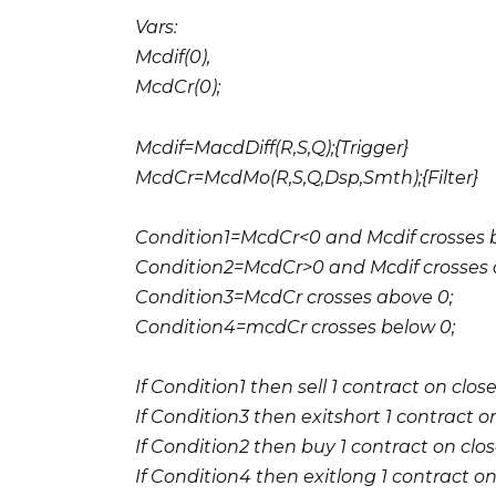
Vars:
Mcdif(0),
McdCr(0);
Mcdif=MacdDiff(R,S,Q);{Trigger}
McdCr=McdMo(R,S,Q,Dsp,Smth);{Filter}
Condition1=McdCr<0 and Mcdif crosses 
Condition2=McdCr>0 and Mcdif crosses 
Condition3=McdCr crosses above 0;
Condition4=mcdCr crosses below 0;
If Condition1 then sell 1 contract on close
If Condition3 then exitshort 1 contract on
If Condition2 then buy 1 contract on clos
If Condition4 then exitlong 1 contract on