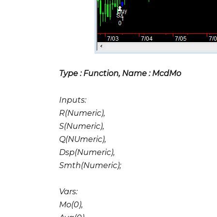
Type : Function, Name : McdMo
Inputs:
R(Numeric),
S(Numeric),
Q(NUmeric),
Dsp(Numeric),
Smth(Numeric);
Vars:
Mo(0),