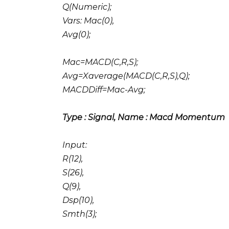
Q(Numeric);
Vars: Mac(0),
Avg(0);
Mac=MACD(C,R,S);
Avg=Xaverage(MACD(C,R,S),Q);
MACDDiff=Mac-Avg;
Type : Signal, Name : Macd Momentum
Input:
R(12),
S(26),
Q(9),
Dsp(10),
Smth(3);