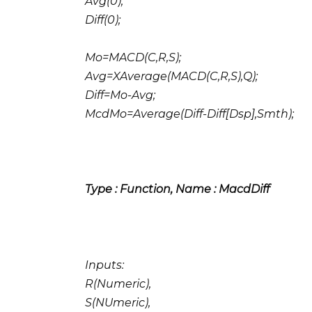
Avg(0),
Diff(0);
Mo=MACD(C,R,S);
Avg=XAverage(MACD(C,R,S),Q);
Diff=Mo-Avg;
McdMo=Average(Diff-Diff[Dsp],Smth);
Type : Function, Name : MacdDiff
Inputs:
R(Numeric),
S(NUmeric),