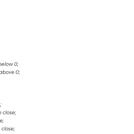
below 0;
above 0;
;
 close;
e;
 close;