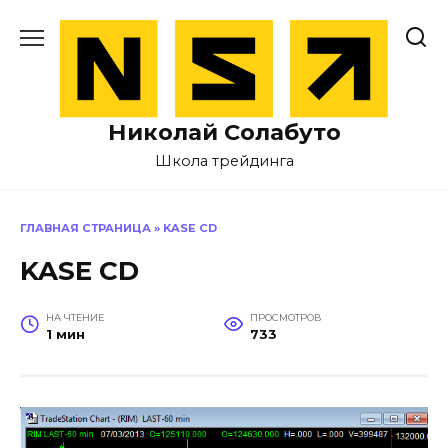
Перейти
к
содержанию
Николай Солабуто
Школа трейдинга
ГЛАВНАЯ СТРАНИЦА
»
KASE CD
KASE CD
НА ЧТЕНИЕ
ПРОСМОТРОВ
1 мин
733