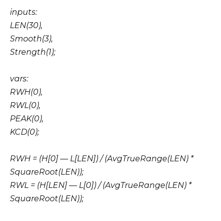
inputs:
LEN(30),
Smooth(3),
Strength(1);
vars:
RWH(0),
RWL(0),
PEAK(0),
KCD(0);
RWH = (H[0] — L[LEN]) / (AvgTrueRange(LEN) *
SquareRoot(LEN));
RWL = (H[LEN] — L[0]) / (AvgTrueRange(LEN) *
SquareRoot(LEN));