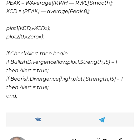
PEAK = WAverage((RWH — RWL),Smooth);
KCD = (PEAK) — average(Peak,8);
plot1(KCD,»KCD»);
plot2(0,»Zero»);
if CheckAlert then begin
if BullishDivergence(low,plot1,Strength,15) = 1
then Alert = true;
if BearishDivergence(high,plot1,Strength,15) = 1
then Alert = true;
end;