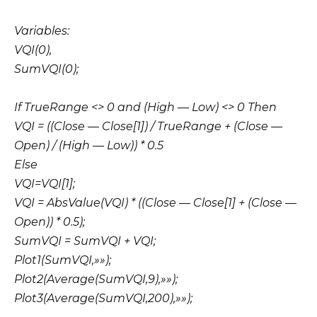
Variables:
VQI(0),
SumVQI(0);
If TrueRange <> 0 and (High — Low) <> 0 Then
VQI = ((Close — Close[1]) / TrueRange + (Close —
Open) / (High — Low)) * 0.5
Else
VQI=VQI[1];
VQI = AbsValue(VQI) * ((Close — Close[1] + (Close —
Open)) * 0.5);
SumVQI = SumVQI + VQI;
Plot1(SumVQI,»»);
Plot2(Average(SumVQI,9),»»);
Plot3(Average(SumVQI,200),»»);