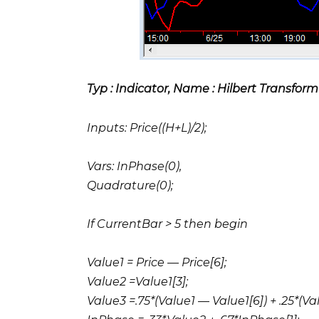
Typ : Indicator, Name : Hilbert Transform
Inputs: Price((H+L)/2);
Vars: InPhase(0),
Quadrature(0);
If CurrentBar > 5 then begin
Value1 = Price — Price[6];
Value2 =Value1[3];
Value3 =.75*(Value1 — Value1[6]) + .25*(Va