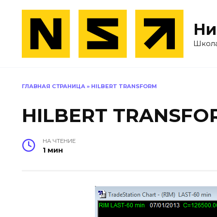
Перейти
к
Ни
содержанию
Школа
ГЛАВНАЯ СТРАНИЦА
»
HILBERT TRANSFORM
HILBERT TRANSFO
НА ЧТЕНИЕ
1 мин