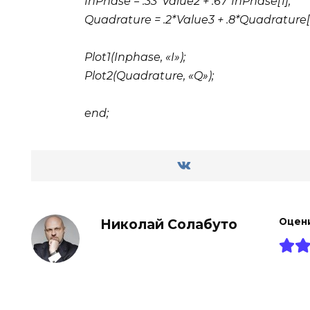
InPhase = .33*Value2 + .67*InPhase[1];
Quadrature = .2*Value3 + .8*Quadrature[1
Plot1(Inphase, «I»);
Plot2(Quadrature, «Q»);
end;
Николай Солабуто
Оцен