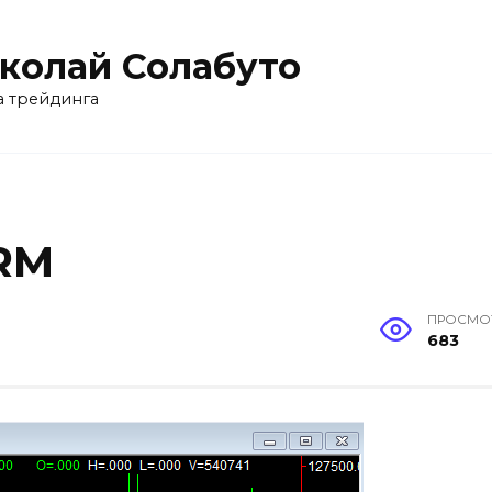
колай Солабуто
 трейдинга
RM
ПРОСМО
683