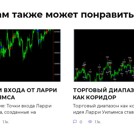
ам также может понравить
 ВХОДА ОТ ЛАРРИ
ТОРГОВЫЙ ДИАПА
ЯМСА
КАК КОРИДОР
е: Точки входа Ларри
Торговый диапазон как 
а, созданные на
идея Ларри Уильямса ста
1.1к.
0
1.1к.