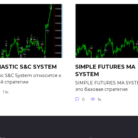
ASTIC S&C SYSTEM
SIMPLE FUTURES MA
SYSTEM
tic S&C System относится к
й стратегии
SIMPLE FUTURES MA SYS
это базовая стратегия
1.1к.
0
1к.