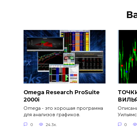
В
Omega Research ProSuite
ТОЧКИ
2000i
ВИЛЬ
Omega - это хорошая программа
Описани
для анализов графиков.
Уильямс
0
24.3к.
0