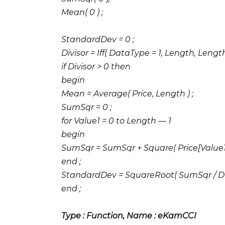
Mean( 0 ) ;
StandardDev = 0 ;
Divisor = Iff( DataType = 1, Length, Length 
if Divisor > 0 then
begin
Mean = Average( Price, Length ) ;
SumSqr = 0 ;
for Value1 = 0 to Length — 1
begin
SumSqr = SumSqr + Square( Price[Value1
end ;
StandardDev = SquareRoot( SumSqr / Div
end ;
Type : Function, Name : eKamCCI