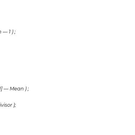
— 1 ) ;
] — Mean ) ;
isor );