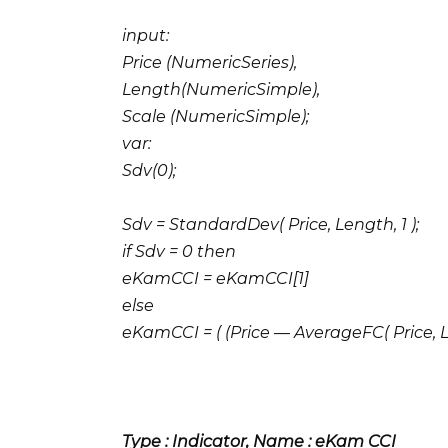
input:
Price (NumericSeries),
Length(NumericSimple),
Scale (NumericSimple);
var:
Sdv(0);
Sdv = StandardDev( Price, Length, 1 );
if Sdv = 0 then
eKamCCI = eKamCCI[1]
else
eKamCCI = ( (Price — AverageFC( Price, Len
Type : Indicator, Name : eKam CCI