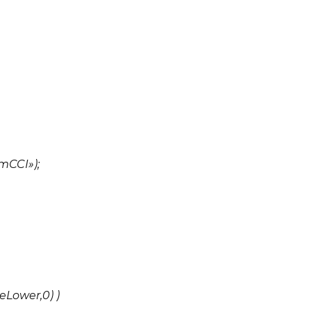
mCCI»);
eLower,0) )