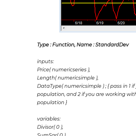
Type : Function, Name : StandardDev
inputs:
Price( numericseries ),
Length( numericsimple ),
DataType( numericsimple ) ; { pass in 1 i
population, and 2 if you are working wi
population }
variables:
Divisor( 0 ),
SumSqr( 0 ),