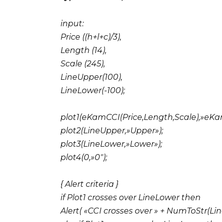
input:
Price ((h+l+c)/3),
Length (14),
Scale (245),
LineUpper(100),
LineLower(-100);
plot1(eKamCCI(Price,Length,Scale),»eKa
plot2(LineUpper,»Upper»);
plot3(LineLower,»Lower»);
plot4(0,»0″);
{ Alert criteria }
if Plot1 crosses over LineLower then
Alert( «CCI crosses over » + NumToStr(Lin