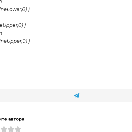
n
ineLower,0) )
eUpper,0) )
en
ineUpper,0) )
ите автора