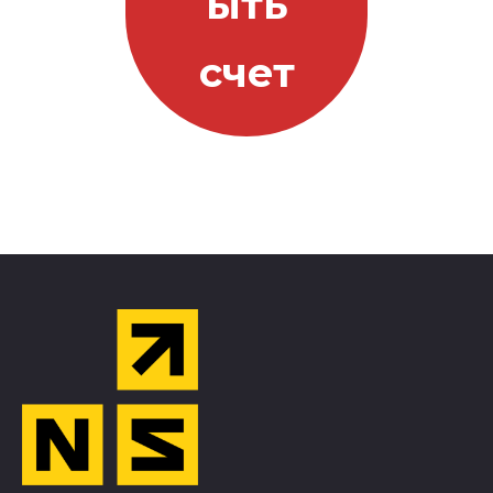
ыть
счет