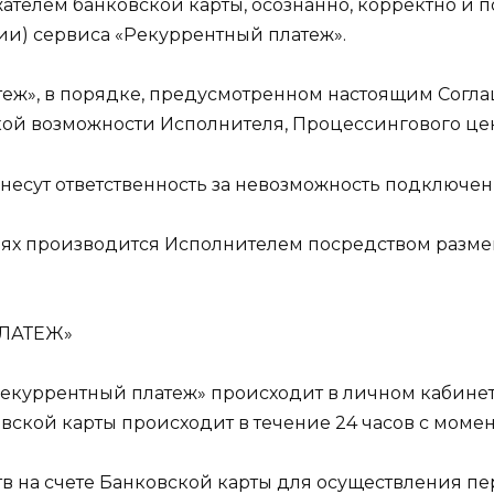
ержателем банковской карты, осознанно, корректно и
ии) сервиса «Рекуррентный платеж».
теж», в порядке, предусмотренном настоящим Согл
ой возможности Исполнителя, Процессингового цент
 несут ответственность за невозможность подключе
ниях производится Исполнителем посредством раз
ПЛАТЕЖ»
 «Рекуррентный платеж» происходит в личном кабине
ской карты происходит в течение 24 часов с момен
ств на счете Банковской карты для осуществления п