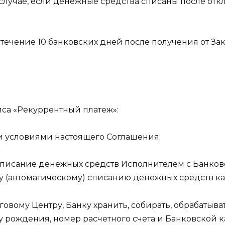
 случае, если денежные средства списаны после отк
.
 течение 10 банковских дней после получения от За
иса «Рекуррентный платеж»:
семи условиями настоящего Соглашения;
а списание денежных средств Исполнителем с Банков
у (автоматическому) списанию денежных средств ка
нговому Центру, Банку хранить, собирать, обрабаты
ту рождения, номер расчетного счета и Банковской 