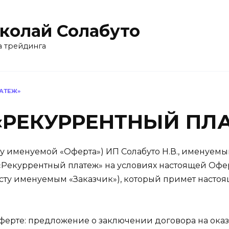
колай Солабуто
 трейдинга
ЛАТЕЖ»
е «РЕКУРРЕНТНЫЙ П
у именуемой «Оферта») ИП Солабуто Н.В., именуем
й «Рекуррентный платеж» на условиях настоящей Оф
сту именуемым «Заказчик»), который примет насто
ерте: предложение о заключении договора на оказа