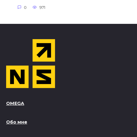
0
971
OMEGA
Обо мне